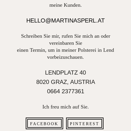
meine Kunden.
HELLO@MARTINASPERL.AT
Schreiben Sie mir, rufen Sie mich an oder
vereinbaren Sie
hello@martinasperl.at
einen Termin, um in meiner Polsterei in Lend
www.martinasperl.at
vorbeizuschauen.
LENDPLATZ 40
8020 GRAZ, AUSTRIA
0664 2377361
moodley brand identity
Ich freu mich auf Sie.
FACEBOOK
PINTEREST